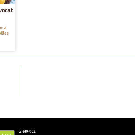
vocat
ux à
illes
CZ-BIO-002,