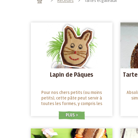
Accueil
>
Recettes
>
Tartes et gâteaux
Lapin de Pâques
Tarte
Pour nos chers petits (ou moins
Absol
petits), cette pâte peut servir à
sim
toutes les formes, y compris les
oeufs de Pâques!
PLUS