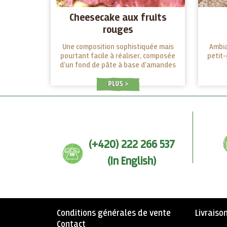
Cheesecake aux fruits
rouges
Une composition sophistiquée mais
Ambia
pourtant facile à réaliser, composée
petit
d’un fond de pâte à base d’amandes
et de noix et d’une crème onctueuse
aux fruits rouges, avec une touche
PLUS
de vanille et de citron.
(+420) 222 266 537
(In English)
Conditions générales de vente
Livraiso
Contact