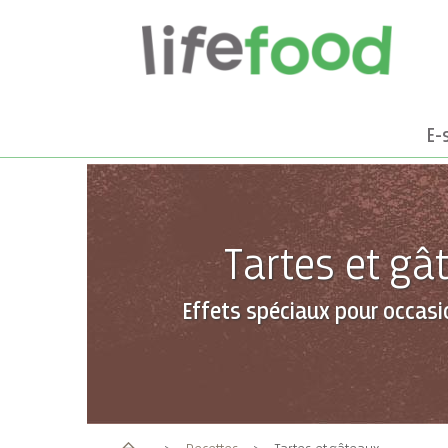
E-
Tartes et gâ
Effets spéciaux pour occasi