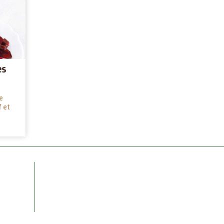
es
e
f et