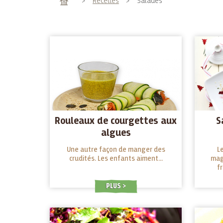
Accueil
>
Recettes
>
Salades
Rouleaux de courgettes aux
S
algues
Une autre façon de manger des
L
crudités. Les enfants aiment...
mag
fr
d'oig
PLUS