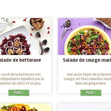
alade de betterave
Salade de courge mar
e sucré de la betterave est
Une autre façon de préparer
nifiquement équilibré par la
courge, en fines lamelles mar
aicheur du céleri et un peu
dans du gingembre.
non. Délicieux aussi entre deux
crackers..
PLUS
PLUS