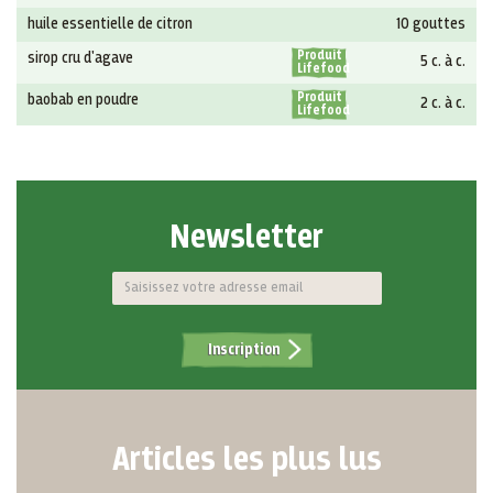
huile essentielle de citron
10 gouttes
Produit
sirop cru d'agave
5 c. à c.
Lifefood
Produit
baobab en poudre
2 c. à c.
Lifefood
Newsletter
Inscription
Articles les plus lus