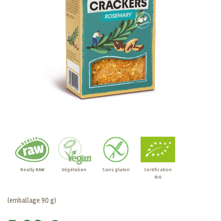
Really RAW
Végétalien
Sans gluten
Certification
BIO
(emballage 90 g)