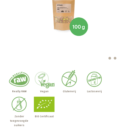
Really RAW
Vegan
Glutenvrij
Lactosevrij
Zonder
BIO Certificaat
toegevoegde
suikers