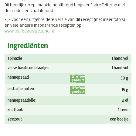
Dit heerlijk recept maakte healthfood blogster Claire Tetteroo met
de producten vna Lifefood.
Kijk voor een uitgebreidere versie van dit recept (met meer foto's)
en vele andere inspirerende recepten op
www.leefbewustgezond.nl
Ingrediënten
spinazie
1 hand vol
verse basilicumblaadjes
1 hand vol
Lifefood
hennepzaad
30 g
product
Lifefood
pistache noten
15 g
product
hennepzaadolie
2 el
knoflook
1 teen
zeezout
een beetje