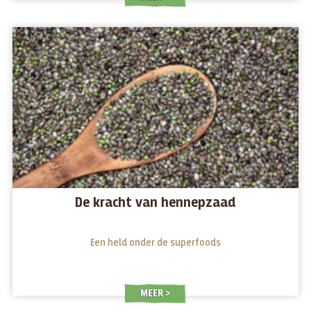
De kracht van hennepzaad
Een held onder de superfoods
MEER