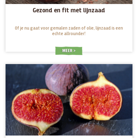
Gezond en fit met lijnzaad
Of je nu gaat voor gemalen zaden of olie, lijnzaad is een
echte allrounder!
MEER