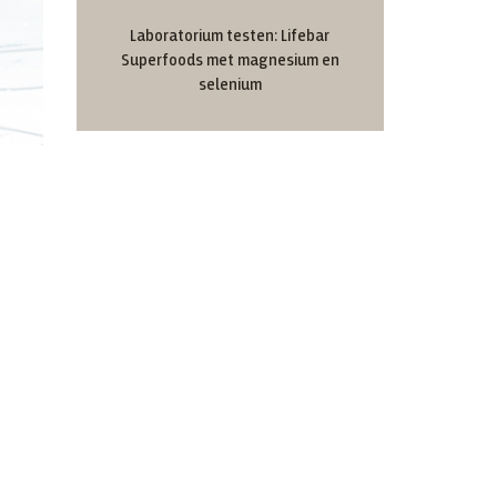
Laboratorium testen: Lifebar
Superfoods met magnesium en
selenium