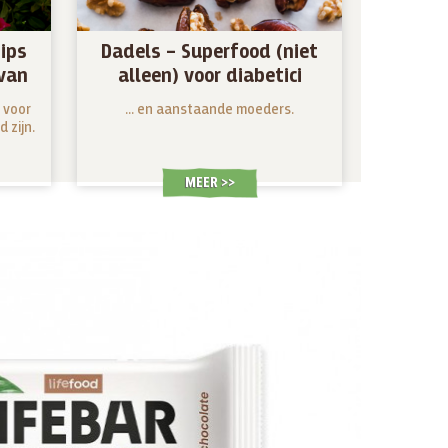
tips
Dadels – Superfood (niet
van
alleen) voor diabetici
 voor
... en aanstaande moeders.
 zijn.
MEER >