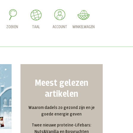
ZOEKEN
TAAL
ACCOUNT
WINKELWAGEN
Meest gelezen
artikelen
Waarom dadels zo gezond zijn en je
goede energie geven
Twee nieuwe proteïne-Lifebars:
Nuts&Vanilla en Bosvruchten