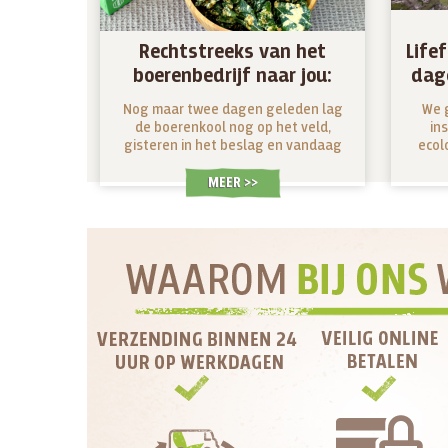
Rechtstreeks van het
Lifef
boerenbedrijf naar jou:
dage
boerenkoolchips uit het
Nog maar twee dagen geleden lag
We g
seizoen, ze zijn er!
de boerenkool nog op het veld,
in
gisteren in het beslag en vandaag
ecol
heb jij ze in handen: de allerverste
boerenkoolchips die je kunt vinden.
MEER >