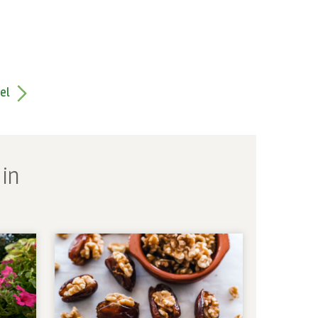
el
 in