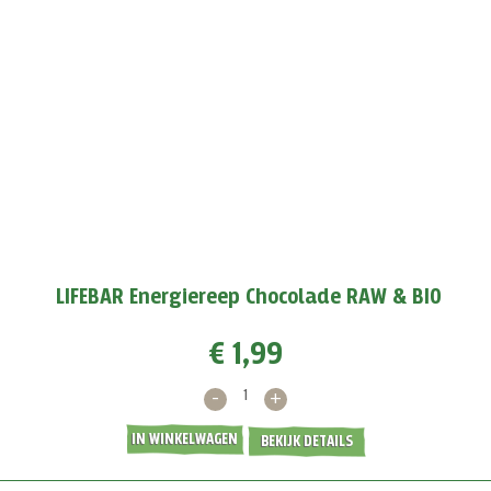
Kiteboarder en model Roderick Pijls: 'To the
stars and beyond!'
Jong en succesvol. En met grote dromen. In de categorie
gesponsord door Lifefood: een kort interview met Roderick
Pijls. Daar gaan we zeker nog wat van horen.
MEER >
LIFEBAR Energiereep Chocolade RAW & BIO
€ 1,99
-
+
IN WINKELWAGEN
BEKIJK DETAILS