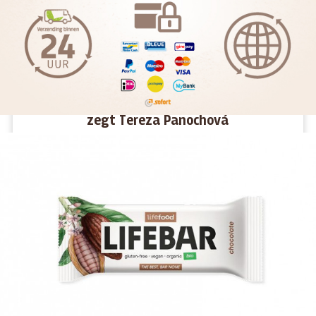
Is slacklining therapie voor het leven? „Ja“,
zegt Tereza Panochová
Hoe je balans vindt op zowel de slackline als in het leven.
MEER >