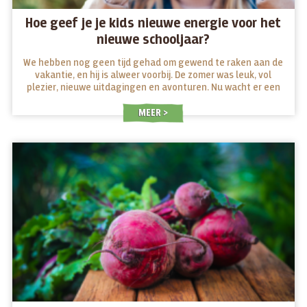
Hoe geef je je kids nieuwe energie voor het
nieuwe schooljaar?
We hebben nog geen tijd gehad om gewend te raken aan de
vakantie, en hij is alweer voorbij. De zomer was leuk, vol
plezier, nieuwe uitdagingen en avonturen. Nu wacht er een
nieuw schooljaar voor jong en oud. Welke snacks geven ze
energie op school en welke maken ze moe?
MEER