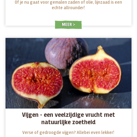
Of je nu gaat voor gemalen zaden of olie, lijnzaad is een
echte allrounder!
MEER
Vijgen - een veelzijdige vrucht met
natuurlijke zoetheid
Verse of gedroogde vijgen? Allebei even lekker!